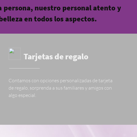
a persona, nuestro personal atento y
 belleza en todos los aspectos.
Tarjetas de regalo
Contamos con opciones personalizadas de tarjeta
de regalo, sorprenda a sus familiares y amigos con
algo especial.